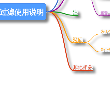
过滤使用说明
注
注
重置
重置
为什
为什
疑问
疑问
是否
是否
其他相关
其他相关