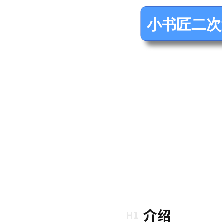
小书匠二次
介绍