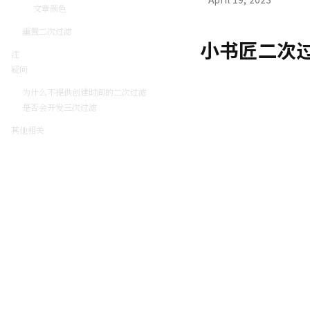
文章颜色
重置二次过滤
小书匠二次
注
疑问
为什么不提供创建时间的二次过滤
是否会开发三次过滤
其他相关