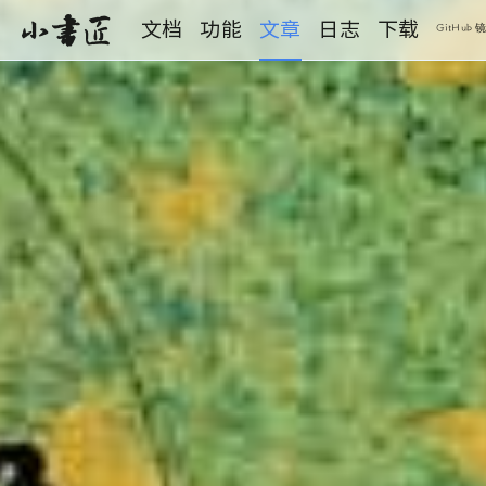
S
文档
功能
文章
日志
下载
小书匠
k
GitHub 
i
p
t
o
m
a
i
n
c
o
n
t
e
n
t