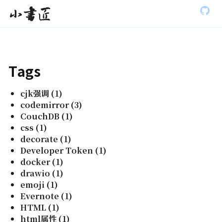
S
小书匠
k
i
p
t
o
m
Tags
a
i
n
cjk强调
(
1
)
c
codemirror
(
3
)
o
CouchDB
(
1
)
n
t
css
(
1
)
e
decorate
(
1
)
n
Developer Token
(
1
)
t
docker
(
1
)
drawio
(
1
)
emoji
(
1
)
Evernote
(
1
)
HTML
(
1
)
html属性
(
1
)