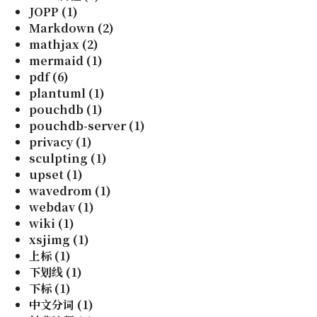
JOPP
(
1
)
Markdown
(
2
)
mathjax
(
2
)
mermaid
(
1
)
pdf
(
6
)
plantuml
(
1
)
pouchdb
(
1
)
pouchdb-server
(
1
)
privacy
(
1
)
sculpting
(
1
)
upset
(
1
)
wavedrom
(
1
)
webdav
(
1
)
wiki
(
1
)
xsjimg
(
1
)
上标
(
1
)
下划线
(
1
)
下标
(
1
)
中文分词
(
1
)