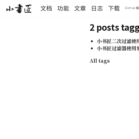
S
文档
功能
文章
日志
下载
小书匠
k
GitHub 
i
p
2 posts ta
t
o
m
小书匠二次过滤使
a
小书匠过滤器使用
i
n
All tags
c
o
n
t
e
n
t