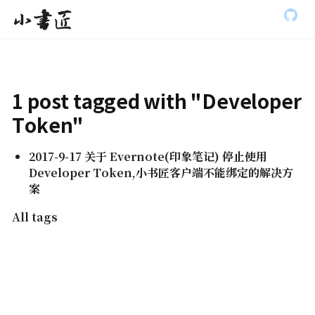
S
小书匠
k
i
p
t
o
m
1 post tagged with "Developer
a
i
Token"
n
c
o
2017-9-17 关于 Evernote(印象笔记) 停止使用
n
Developer Token,小书匠客户端不能绑定的解决方
t
案
e
n
All tags
t