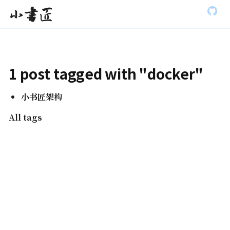
S
小书匠
k
i
p
t
o
m
1 post tagged with "docker"
a
i
n
小书匠架构
c
o
All tags
n
t
e
n
t