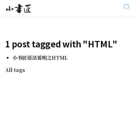
S
小书匠
k
i
p
t
o
m
1 post tagged with "HTML"
a
i
n
小书匠语法说明之HTML
c
o
All tags
n
t
e
n
t