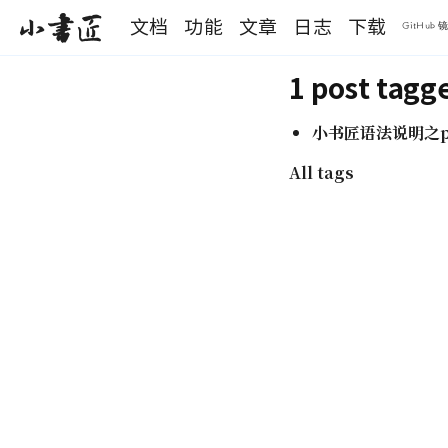
S
文档
功能
文章
日志
下载
小书匠
k
GitHub 
i
p
1 post tagg
t
o
m
小书匠语法说明之pl
a
i
All tags
n
c
o
n
t
e
n
t