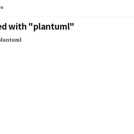
镜像
ed with "plantuml"
antuml