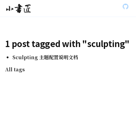
S
小书匠
k
i
p
t
o
m
1 post tagged with "sculpting"
a
i
n
Sculpting 主题配置说明文档
c
o
All tags
n
t
e
n
t