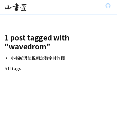
S
小书匠
k
i
p
t
o
m
1 post tagged with
a
i
"wavedrom"
n
c
o
小书匠语法说明之数字时间图
n
t
All tags
e
n
t