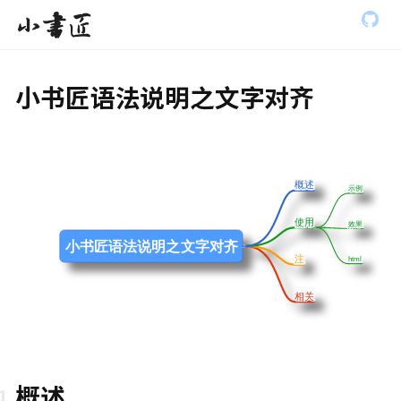
S
全部展开
小书匠
k
i
p
t
小书匠语法说明之文字对齐
o
m
a
i
n
c
概述
概述
示例
示例
o
n
使用
使用
t
效果
效果
e
小书匠语法说明之文字对齐
n
注
注
html
html
t
相关
相关
概述