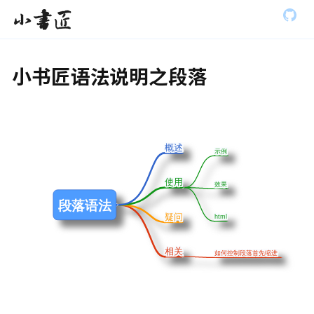
S
全部展开
小书匠
k
i
p
t
小书匠语法说明之段落
o
m
a
i
n
c
概述
概述
o
示例
示例
n
t
使用
使用
效果
效果
e
段落语法
n
t
疑问
疑问
html
html
相关
相关
如何控制段落首先缩进
如何控制段落首先缩进