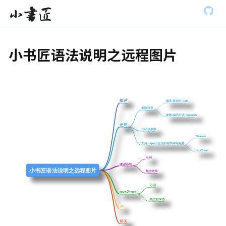
S
全部展开
小书匠
k
i
p
t
小书匠语法说明之远程图片
o
m
a
i
n
c
概述
概述
服务器地址 (url)
服务器地址 (url)
o
参数设置
参数设置
参数编码方式 (encode)
参数编码方式 (encode)
n
使用
使用
t
代码块参数
代码块参数
e
Gravizo
Gravizo
支持 xsjimg 语法的相关网站服务
支持 xsjimg 语法的相关网站服务
n
texs2cms
texs2cms
t
示例
示例
gravizo
gravizo
小书匠语法说明之远程图片
预览效果
预览效果
示例
示例
texs2cms
texs2cms
预览效果图
预览效果图
注
注
相关
相关