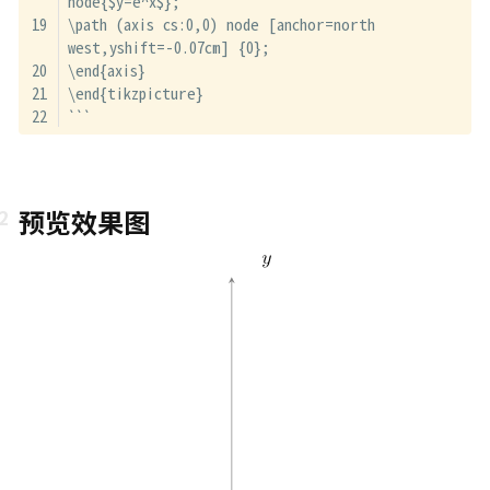
node{$y=e^x$};
\path (axis cs:0,0) node [anchor=north 
west,yshift=-0.07cm] {0};
\end{axis}
\end{tikzpicture}
```
预览效果图