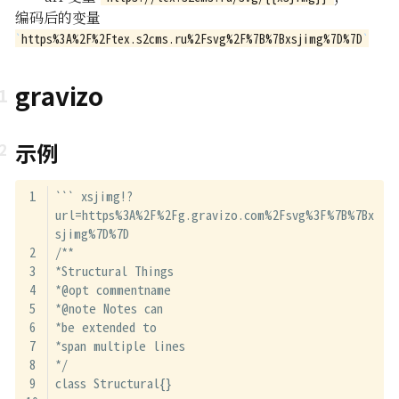
编码后的变量
https%3A%2F%2Ftex.s2cms.ru%2Fsvg%2F%7B%7Bxsjimg%7D%7D
gravizo
示例
``` xsjimg!?
url=https%3A%2F%2Fg.gravizo.com%2Fsvg%3F%7B%7Bx
sjimg%7D%7D
/**
*Structural Things
*@opt commentname
*@note Notes can
*be extended to
*span multiple lines
*/
class Structural{}