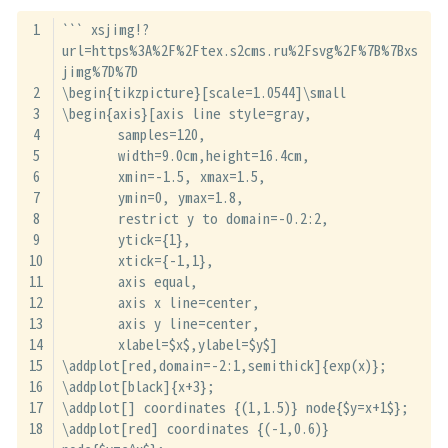
``` xsjimg!?
url=https%3A%2F%2Ftex.s2cms.ru%2Fsvg%2F%7B%7Bxs
jimg%7D%7D
\begin{tikzpicture}[scale=1.0544]\small
\begin{axis}[axis line style=gray,
	samples=120,
	width=9.0cm,height=16.4cm,
	xmin=-1.5, xmax=1.5,
	ymin=0, ymax=1.8,
	restrict y to domain=-0.2:2,
	ytick={1},
	xtick={-1,1},
	axis equal,
	axis x line=center,
	axis y line=center,
	xlabel=$x$,ylabel=$y$]
\addplot[red,domain=-2:1,semithick]{exp(x)};
\addplot[black]{x+3};
\addplot[] coordinates {(1,1.5)} node{$y=x+1$};
\addplot[red] coordinates {(-1,0.6)} 