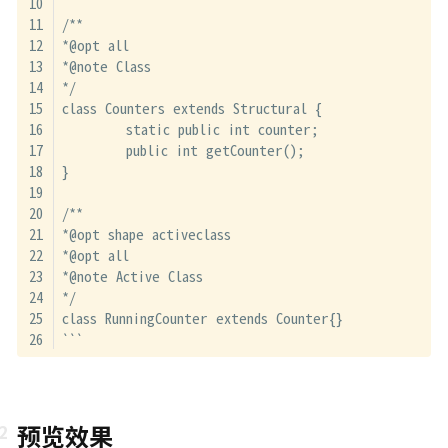
/**
*@opt all
*@note Class
*/
class Counters extends Structural {
        static public int counter;
        public int getCounter();
}
/**
*@opt shape activeclass
*@opt all
*@note Active Class
*/
class RunningCounter extends Counter{}
```
预览效果