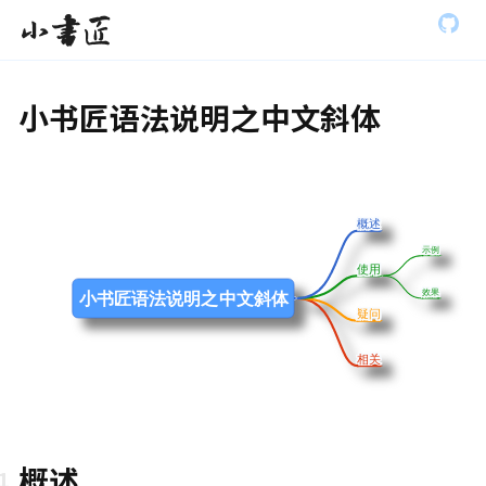
S
全部展开
小书匠
k
i
p
t
小书匠语法说明之中文斜体
o
m
a
i
n
c
概述
概述
o
示例
示例
n
使用
使用
t
e
效果
效果
小书匠语法说明之中文斜体
n
疑问
疑问
t
相关
相关
概述