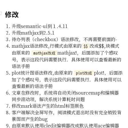
小调整
修改
升级semantic-ui到１.4.11
升级mathjax到2.5.1
待办列表（checkbox）语法修改，不再需要前面的-
示视频
mathjax语法修改,行模式由原来的
改成
$$
,块模式
$$
由原来的
mathjax!，后面添加了个感叹
示视频
mathjax改成
号，表示这段代码需要执行．具体使用可以查看最新的
图演示说
语法手册
plot统计图语法修改,由原来的
plot!，后面添
plot改成
加了个感叹号，表示这段代码需要执行．具体使用可以
查看最新的语法手册
文章在修改时，系统将自动关闭sourcemap和编辑器
同步滚动项，解决系统计算耗时问题
修改mark语法产生的html标签颜色
客户端解决全屏写作，阅读模式退出时没有完全销毁背
景图而产生的bug
由原来默认使用cledit编辑器改成默认使用ace编辑器