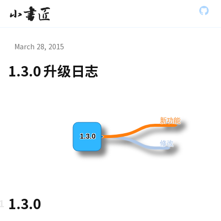
S
小书匠
k
i
p
t
March 28, 2015
o
m
1.3.0 升级日志
a
虫模式演
i
n
c
o
n
新功能
t
e
1.3.0
修改
n
t
1.3.0