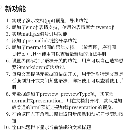
新功能
实现了演示文档(ppt)预览，导出功能
添加了emoji表情支持，使用的表情库为 twemoji
实现mathjax编号引用功能
添加了permalink链接分享功能
添加了mermaid图的语法支持．（流程图，序列图，
甘特图）.具体使用可以查看最新版的语法手册
设置界面添加了语法开关的功能，用户可以自己选择想
即所
要的markdown语法功能．
每篇文章提供元数据的语法开关，用于针对特定文章是
编辑功能
否强制打开或关闭某些语法．详细使用可以查看使用手
册
元数据添加了preview_previewType项，其值为
组及白
normal或presentation，用在文档打开时，默认是加
截普通的html预览还是加截presentation的预览.
在预览区左下角添加编辑器同步滚动和预览同步滚动按
编辑器
钮
窗口标题栏下显示当前编辑的文章标题