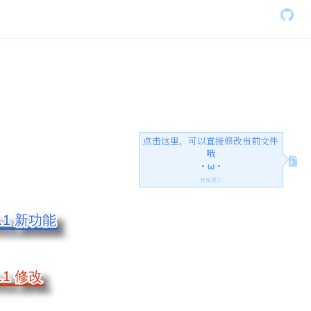
点击这里，可以直接修改当前文件
哦
・ω・
我知道了
0.1 新功能
0.1 新功能
0.1 修改
0.1 修改