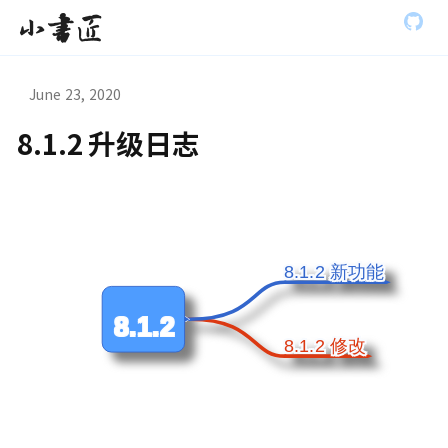
S
小书匠
k
i
p
t
June 23, 2020
o
m
8.1.2 升级日志
a
虫模式演
i
n
c
o
n
t
8.1.2 新功能
8.1.2 新功能
e
n
t
8.1.2
8.1.2 修改
8.1.2 修改