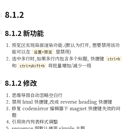
8.1.2
8.1.2 新功能
预览区实现局部渲染功能.(默认为打开, 想要禁用该功
能可以在
里禁用)
设置>预览
选中多行时,如果多行内包含多个标题, 快捷键
ctrl+h
即所
和
将批量增加/减少一级
ctrl+shift+h
编辑功能
8.1.2 修改
思维导图自动忽略空白行
组及白
禁用 html 快捷键,改成 reverse heading 快捷键
修复 codemirror 编辑器下 magnet 快捷键失效的问
编辑器
题
引用块内列表样式调整
sequence 图默认使用 simple 主题