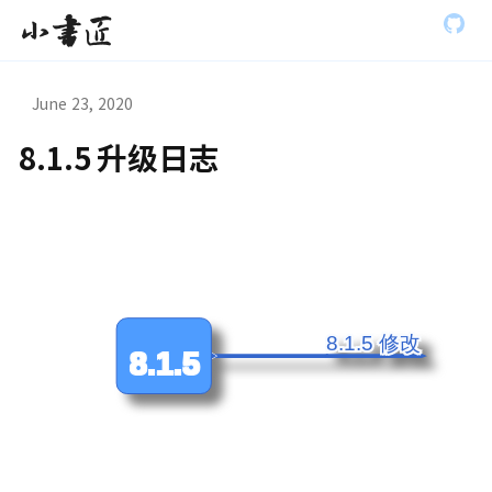
S
小书匠
k
i
p
t
June 23, 2020
o
m
8.1.5 升级日志
a
虫模式演
i
n
c
o
n
t
e
n
t
8.1.5 修改
8.1.5 修改
8.1.5