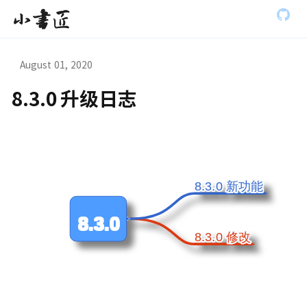
S
小书匠
k
i
p
t
August 01, 2020
o
m
8.3.0 升级日志
a
虫模式演
i
n
c
o
n
t
8.3.0 新功能
8.3.0 新功能
e
n
t
8.3.0
8.3.0 修改
8.3.0 修改