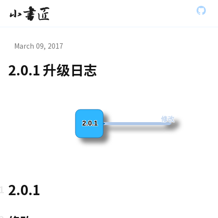
S
小书匠
k
i
p
t
March 09, 2017
o
m
2.0.1 升级日志
a
虫模式演
i
n
c
o
n
修改
2.0.1
t
e
n
t
2.0.1