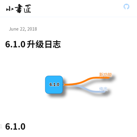
S
小书匠
k
i
p
t
June 22, 2018
o
m
6.1.0 升级日志
a
虫模式演
i
n
c
o
n
新功能
t
e
6.1.0
修改
n
t
6.1.0