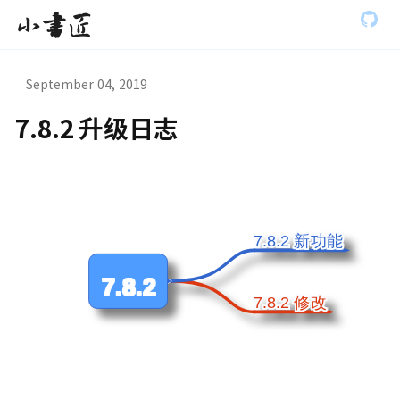
S
小书匠
k
i
p
t
September 04, 2019
o
m
7.8.2 升级日志
a
虫模式演
i
n
c
o
n
t
7.8.2 新功能
7.8.2 新功能
e
n
t
7.8.2
7.8.2 修改
7.8.2 修改