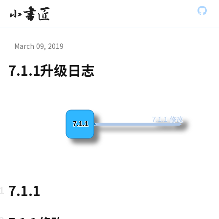
S
小书匠
k
i
p
t
March 09, 2019
o
m
7.1.1升级日志
a
虫模式演
i
n
c
o
n
7.1.1 修改
7.1.1
t
e
n
t
7.1.1