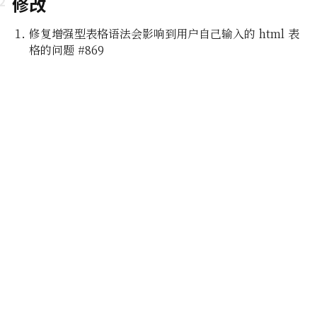
修改
修复增强型表格语法会影响到用户自己输入的 html 表
格的问题 #869
即所
编辑功能
组及白
编辑器