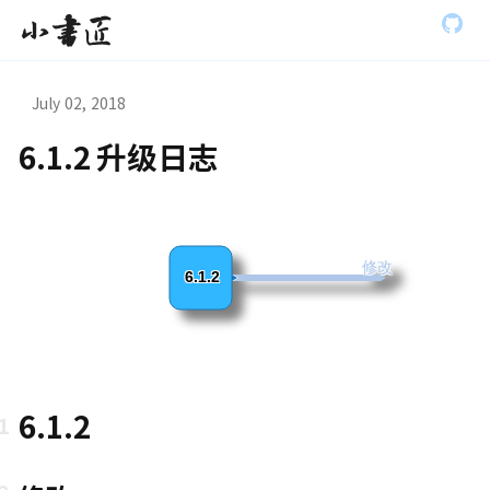
S
小书匠
k
i
p
t
July 02, 2018
o
m
6.1.2 升级日志
a
虫模式演
i
n
c
o
n
修改
6.1.2
t
e
n
t
6.1.2