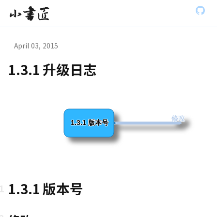
S
小书匠
k
i
p
t
April 03, 2015
o
m
1.3.1 升级日志
a
虫模式演
i
n
c
o
n
修改
1.3.1 版本号
t
e
n
t
1.3.1 版本号