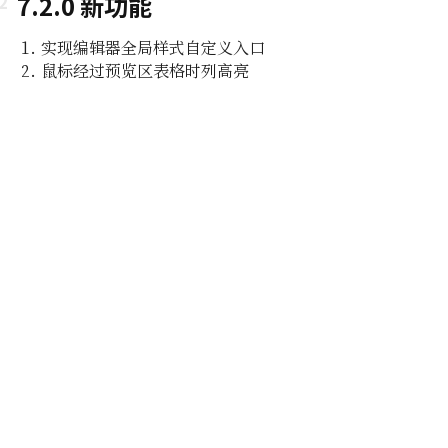
7.2.0 新功能
实现编辑器全局样式自定义入口
鼠标经过预览区表格时列高亮
即所
编辑功能
组及白
编辑器