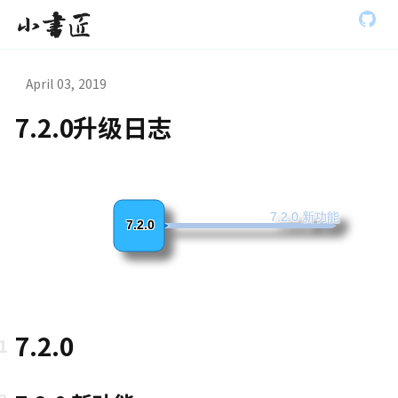
S
小书匠
k
i
p
t
April 03, 2019
o
m
7.2.0升级日志
a
虫模式演
i
n
c
o
n
7.2.0 新功能
7.2.0
t
e
n
t
7.2.0