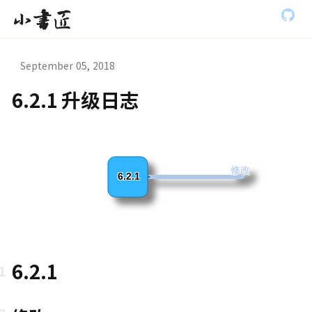
S
小书匠
k
i
p
t
September 05, 2018
o
m
6.2.1 升级日志
a
虫模式演
i
n
c
o
n
修改
6.2.1
t
e
n
t
6.2.1