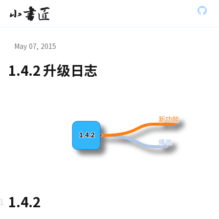
S
小书匠
k
i
p
t
May 07, 2015
o
m
1.4.2 升级日志
a
虫模式演
i
n
c
o
n
新功能
t
e
1.4.2
修改
n
t
1.4.2