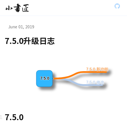
S
小书匠
k
i
p
t
June 01, 2019
o
m
7.5.0升级日志
a
虫模式演
i
n
c
o
n
7.5.0 新功能
t
e
7.5.0
7.5.0 修改
n
t
7.5.0