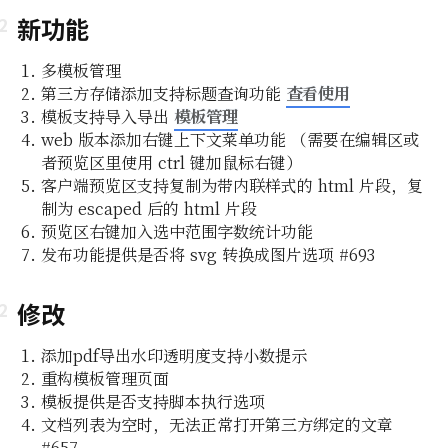
新功能
多模板管理
查看使用
第三方存储添加支持标题查询功能
模板管理
模板支持导入导出
web 版本添加右键上下文菜单功能 （需要在编辑区或
者预览区里使用 ctrl 键加鼠标右键）
客户端预览区支持复制为带内联样式的 html 片段，复
制为 escaped 后的 html 片段
即所
预览区右键加入选中范围字数统计功能
发布功能提供是否将 svg 转换成图片选项 #693
编辑功能
修改
组及白
添加pdf导出水印透明度支持小数提示
重构模板管理页面
编辑器
模板提供是否支持脚本执行选项
文档列表为空时，无法正常打开第三方绑定的文章
#657