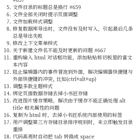
小调整
文件目录的标题总是换行 #659
文件全部关闭时提示页面调整
文件加载样式调整
修复数据库导出时，文件没有及时写入，引起最后几条
总是导出失败
修改上下文菜单样式
示视频
关于新建文件名不能及时更新的问题 #667
重构输入 html 对话框功能，添加粘贴剪切板里的富文
示视频
本内容
图演示说
阻止编辑器内的事件冒泡到外面，解决编辑器快捷键与
外部快捷键的冲突, 比如(ctrl+alt+up)
调整多款主题样式
绑定页面数据存储去掉小书匠存储
改进图片缓存策略，解决由于缓存不能正确处理 alt
title 相关属性的问题
复制为 html 时，去掉小书匠系统内部使用的标签
用户调整第三方存储目录排序规则时，未立即触发目录
重排
代码高亮时自动把 tab 转换成 space