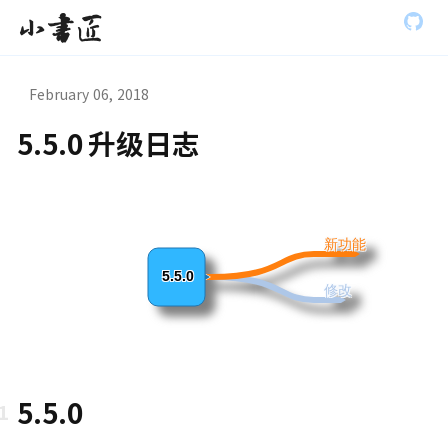
S
小书匠
k
i
p
t
February 06, 2018
o
m
5.5.0 升级日志
a
虫模式演
i
n
c
o
n
新功能
t
e
5.5.0
修改
n
t
5.5.0