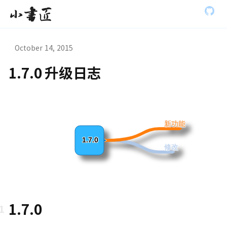
S
小书匠
k
i
p
t
October 14, 2015
o
m
1.7.0 升级日志
a
虫模式演
i
n
c
o
n
新功能
t
e
1.7.0
修改
n
t
1.7.0